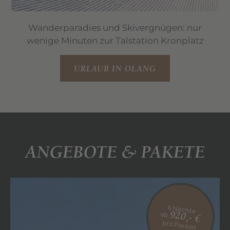
Wanderparadies und Skivergnügen: nur
wenige Minuten zur Talstation Kronplatz
URLAUB IN OLANG
ANGEBOTE & PAKETE
6 Nächte
ab
920,- €
pro Person