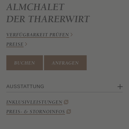
ALMCHALET
DER THARERWIRT
VERFÜGBARKEIT PRÜFEN
PREISE
BUCHEN
ANFRAGEN
AUSSTATTUNG
2 Schlafzimmer
INKLUSIVLEISTUNGEN
2 Bäder mit Dusche und WC
PREIS- & STORNOINFOS
Voll ausgestattete Küche mit
Kaffeemaschine