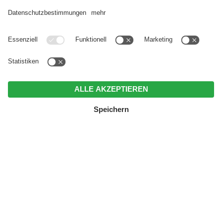
BASEN-FASTEN-WANDER-WOCHE IN
SÜDTIROL - DOLOMITENGEBIET
04.10.2026 – 10.10.2026
6 Nächte
ab 920,- €
pro Person
(Informiere Dich direkt bei Angie unter
angiesreisen@gmx.de
.)
MENÜ
ANRUFEN
ANGEBOTE
ZUM ANGEBOT
ALLE ANGEBOTE IM ÜBERBLICK