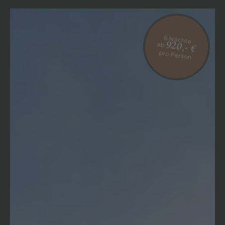
6 Nächte
ab
920,- €
pro Person