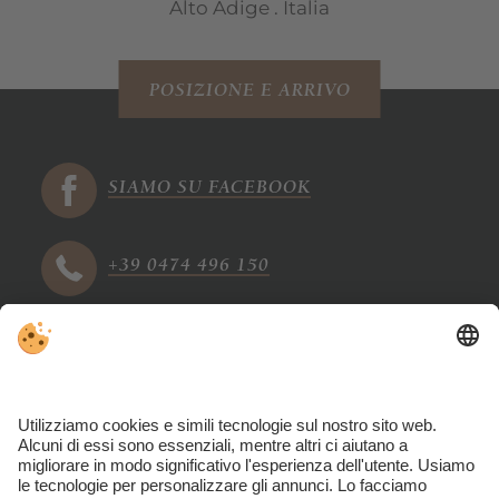
Alto Adige . Italia
POSIZIONE E ARRIVO
SIAMO SU FACEBOOK
+39 0474 496 150
info@tharerwirt.com