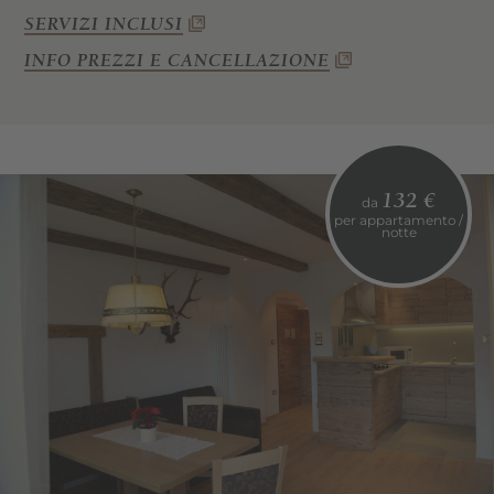
1 camera da letto
SERVIZI INCLUSI
Soggiorno
INFO PREZZI E CANCELLAZIONE
Angolo cottura
Bagno con doccia e WC
Wi-Fi, cassaforte, telefono e TV satellitare
Balcone
132 €
da
per appartamento /
notte