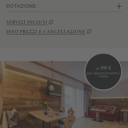
DOTAZIONE
2 camere da letto
SERVIZI INCLUSI
Soggiorno
INFO PREZZI E CANCELLAZIONE
Angolo cottura
Bagno con doccia e WC
Wi-Fi, cassaforte, telefono e TV satellitare
Balcone
99 €
da
per appartamento /
notte