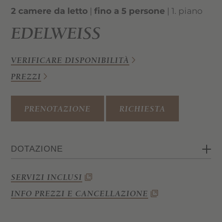
2 camere da letto
|
fino a 5 persone
| 1. piano
EDELWEISS
VERIFICARE DISPONIBILITÀ
PREZZI
PRENOTAZIONE
RICHIESTA
DOTAZIONE
2 camere da letto (una camera
SERVIZI INCLUSI
matrimoniale e una camera, alcune con
letto a castello)
INFO PREZZI E CANCELLAZIONE
Soggiorno