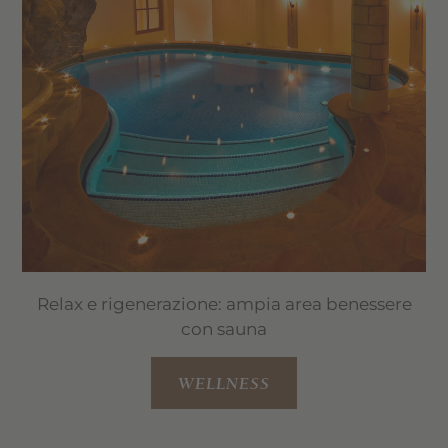
Noleggio di
mountain bike ed e-bike
presso l’hotel (a pagamento)
Prezzi vantaggiosi
al
Maneggio Tharerhof
Relax e rigenerazione: ampia area benessere
con sauna
WELLNESS