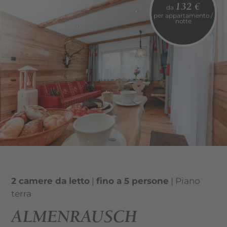
132 €
da
Balcone
per appartamento /
notte
2 camere da letto
|
fino a 5 persone
| Piano
terra
ALMENRAUSCH