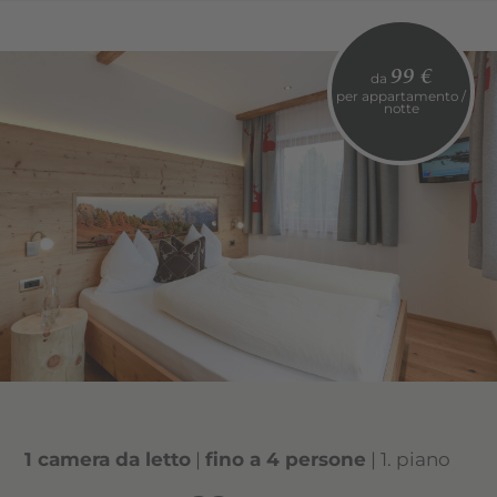
Angolo cottura
Bagno con doccia e WC
99 €
da
Wi-Fi, cassaforte, telefono e TV satellitare
per appartamento /
notte
Balcone
1 camera da letto
|
fino a 4 persone
| 1. piano