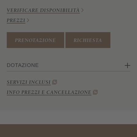
VERIFICARE DISPONIBILITÀ
PREZZI
PRENOTAZIONE
RICHIESTA
DOTAZIONE
2 camere da letto (una camera
SERVIZI INCLUSI
matrimoniale e una camera con letto
INFO PREZZI E CANCELLAZIONE
doppio e letto singolo)
Soggiorno
Angolo cottura
Bagno con doccia e WC
Wi-Fi, cassaforte, telefono e TV satellitare