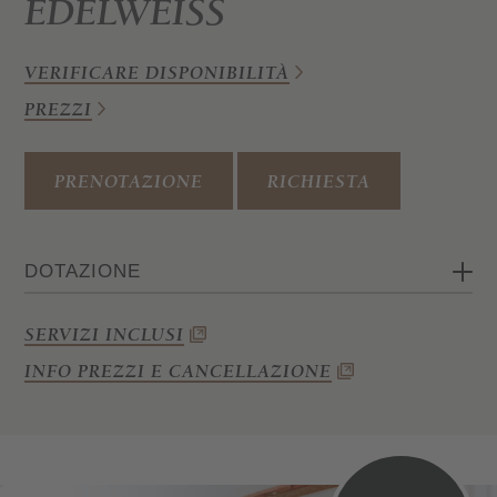
EDELWEISS
VERIFICARE DISPONIBILITÀ
PREZZI
PRENOTAZIONE
RICHIESTA
DOTAZIONE
1 camera (letto matrimoniale e letto
SERVIZI INCLUSI
singolo o letto a castello)
INFO PREZZI E CANCELLAZIONE
Soggiorno
Angolo cottura
Bagno con doccia e WC
Wi-Fi, cassaforte, telefono e TV satellitare