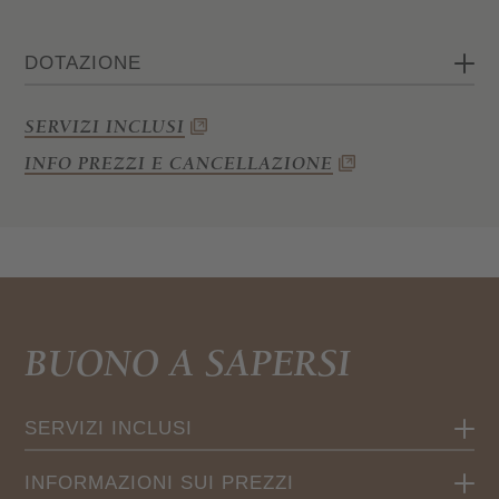
DOTAZIONE
Camera matrimoniale
SERVIZI INCLUSI
Bagno con doccia, alcune con bidet, WC e
INFO PREZZI E CANCELLAZIONE
asciugacapelli
Wi-Fi, cassaforte, telefono e TV satellitare
BUONO A SAPERSI
SERVIZI INCLUSI
Bagno con doccia, WC e asciugacapelli
INFORMAZIONI SUI PREZZI