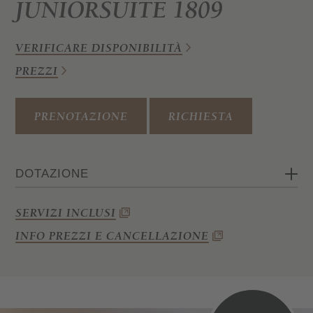
JUNIORSUITE 1809
VERIFICARE DISPONIBILITÀ
PREZZI
PRENOTAZIONE
RICHIESTA
DOTAZIONE
Camera matrimoniale o familiare
SERVIZI INCLUSI
Bagno con doccia, bidet, WC
INFO PREZZI E CANCELLAZIONE
e asciugacapelli
Wi-Fi, cassaforte, telefono e TV satellitare
Balcone