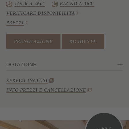
TOUR A 360°
BAGNO A 360°
VERIFICARE DISPONIBILITÀ
PREZZI
PRENOTAZIONE
RICHIESTA
DOTAZIONE
Camera matrimoniale
SERVIZI INCLUSI
Angolo soggiorno con divano
INFO PREZZI E CANCELLAZIONE
Bagno con doccia, bidet, WC e
asciugacapelli
Wi-Fi, cassaforte, telefono e TV satellitare
Balcone