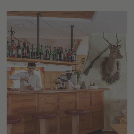
Garage dell’hotel
(10 € al giorno)
Stazione di ricarica per veicoli elettrici
Parco giochi dell’hotel
Sala giochi
per bambini con parete da
arrampicata e rete da calcio
Noleggio gratuito
di bastoncini da
trekking telescopici
Noleggio di
mountain bike ed e-bike
presso l’hotel (a pagamento)
Prezzi vantaggiosi
al
Maneggio Tharerhof