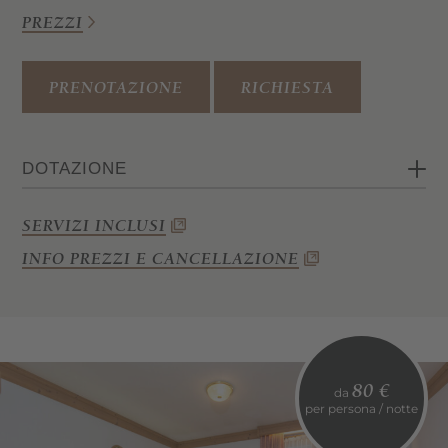
PREZZI
PRENOTAZIONE
RICHIESTA
DOTAZIONE
Camera matrimoniale in legno massiccio
SERVIZI INCLUSI
di cirmolo
INFO PREZZI E CANCELLAZIONE
Angolo soggiorno con divano
Bagno con doccia, bidet, WC e
asciugacapelli
Wi-Fi, cassaforte, telefono e TV satellitare
80 €
Balcone
da
per persona / notte