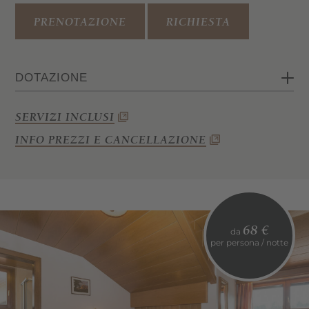
PRENOTAZIONE
RICHIESTA
DOTAZIONE
Camera matrimoniale
SERVIZI INCLUSI
Bagno con doccia, bidet, WC e
INFO PREZZI E CANCELLAZIONE
asciugacapelli
Wi-Fi, cassaforte, telefono e TV satellitare
Balcone
68 €
da
per persona / notte