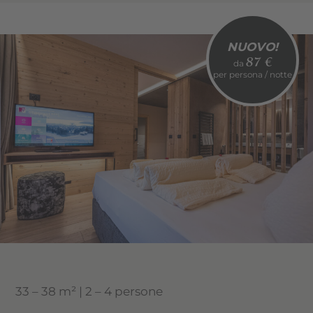
e asciugacapelli
Wi-Fi, cassaforte, telefono e TV satellitare
NUOVO!
Balcone (in 4 delle 5 suite)
87 €
da
per persona / notte
33 – 38 m
² |
2 – 4 persone