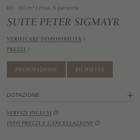
60 – 80 m² | max. 6 persone
SUITE PETER SIGMAYR
VERIFICARE DISPONIBILITÀ
PREZZI
PRENOTAZIONE
RICHIESTA
DOTAZIONE
Camera matrimoniale con zona giorno e
SERVIZI INCLUSI
zona notte separate
INFO PREZZI E CANCELLAZIONE
Salottino con divano
Bagno con vasca o doccia, bidet, WC