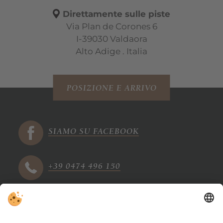
Direttamente sulle piste
Via Plan de Corones 6
I-39030 Valdaora
Alto Adige . Italia
POSIZIONE E ARRIVO
SIAMO SU FACEBOOK
+39 0474 496 150
info@tharerwirt.com