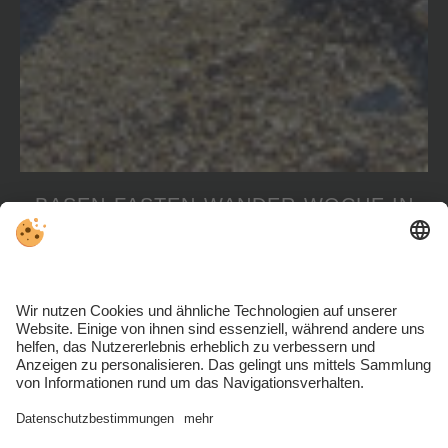
BASEN-FASTEN-WANDER-WOCHE IN
SÜDTIROL - DOLOMITENGEBIET
04.10.2026 – 10.10.2026
6 Nächte
ab 920,- €
pro Person
(Informiere Dich direkt bei Angie unter
angiesreisen@gmx.de
.)
ZUM ANGEBOT