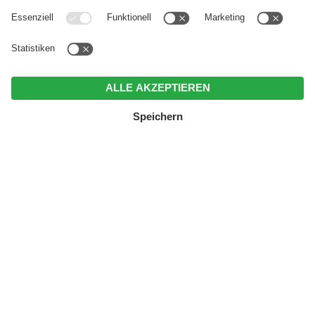
ALLE ANGEBOTE IM ÜBERBLICK
MENÜ
ANRUFEN
BUCHEN
ANGEBOTE
Fam. Steurer
Florianiplatz 2
I-39030 Olang
Südtirol . Italien