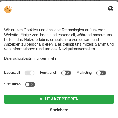
und unsere Reisestornoversicherung nicht
abgeschlossen wurde.
Wenn uns die Absage später als 4 Wochen vor
dem gebuchten Urlaubsantritt erreicht,
verrechnen wir 70 % des gebuchten
Arrangements. (Sollten wir das
Zimmer/Apartment weitervermieten können,
entstehen außer der Anzahlung keine weiteren
Kosten).
Bei verspäteter Ankunft und vorzeitiger Abreise
werden die Zimmer/Apartment-Preise laut den
Reservierungsdaten verrechnet, wobei die
Verpflegung nicht gerechnet wird.